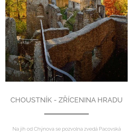
CHOUSTNÍK - ZŘÍCENINA HRADU
Na jih od Chýnova se pozvolna zvedá Pacovská