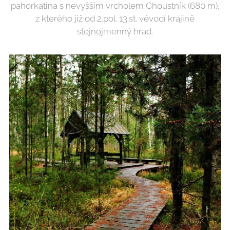
pahorkatina s nevyšším vrcholem Choustník (680 m),
z kterého již od 2.pol. 13.st. vévodí krajině
stejnojmenný hrad.