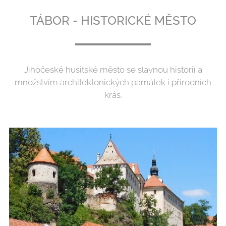
TÁBOR - HISTORICKÉ MĚSTO
Jihočeské husitské město se slavnou historií a
množstvím architektonických památek i přírodních
krás.