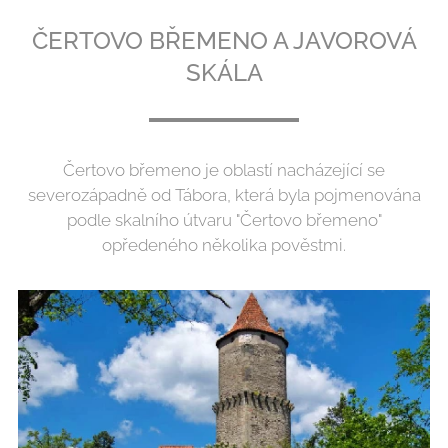
ČERTOVO BŘEMENO A JAVOROVÁ
SKÁLA
Čertovo břemeno je oblastí nacházející se
severozápadně od Tábora, která byla pojmenována
podle skalního útvaru "Čertovo břemeno"
opředeného několika pověstmi.