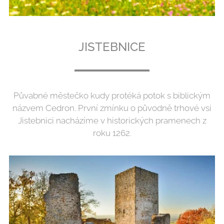
JISTEBNICE
Půvabné městečko kudy protéká potok s biblickým
názvem Cedron. První zmínku o původně trhové vsi
Jistebnici nacházíme v historických pramenech z
roku 1262.