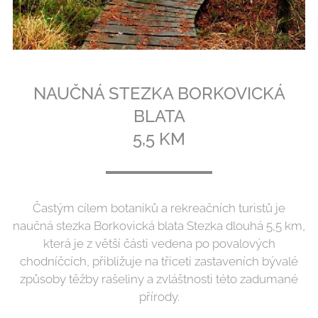
NAUČNÁ STEZKA BORKOVICKÁ
BLATA
5,5 KM
Častým cílem botaniků a rekreačních turistů je
naučná stezka Borkovická blata Stezka dlouhá 5,5 km,
která je z větší části vedena po povalových
chodníčcích, přibližuje na třiceti zastaveních bývalé
způsoby těžby rašeliny a zvláštnosti této zadumané
přírody.