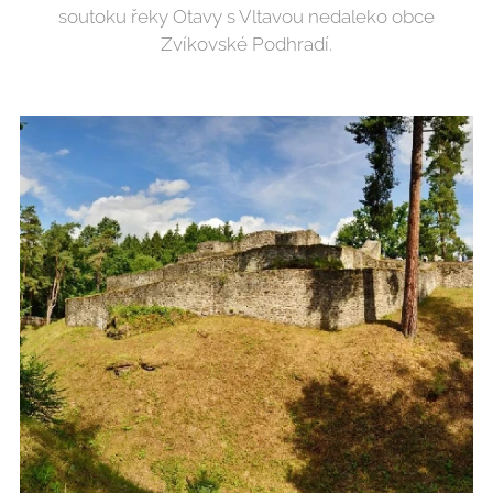
soutoku řeky Otavy s Vltavou nedaleko obce
Zvíkovské Podhradí.