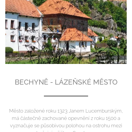
BECHYNĚ - LÁZEŇSKÉ MĚSTO
Město založené roku 1323 Janem Lucemburským,
má částečně zachované opevnění z roku 1500 a
vyznačuje se působivou polohou na ostrohu mezi