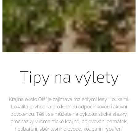
Tipy na výlety
Krajina okolo Olší je zajímavá rozlehlými lesy i loukami.
Lokalita je vhodná pro klidnou odpočinkovou i aktivní
dovolenou. Těšit se můžete na cykloturistické stezky,
procházky v romantické krajině, objevování památek,
houbaření, sběr lesního ovoce, koupání i rybaření.